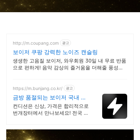
http://m.coupang.com
광고
보이저 쿠팡 강력한 노이즈 캔슬링
생생한 고음질 보이저, 와우회원 30일 내 무료 반품
으로 편하게! 음악 감상의 즐거움을 더해줄 풍성한
사운드, 쿠팡에서 만나보세요.
https://m.bunjang.co.kr/
광고
금방 품절되는 보이저 국내 최
대 브랜드 중고거래
컨디션은 신상, 가격은 합리적으로
번개장터에서 만나보세요! 전국 각
지에서 올라오는 전국구 최다 상품
매일 10만 개 이상의 신규 상품 업
로드