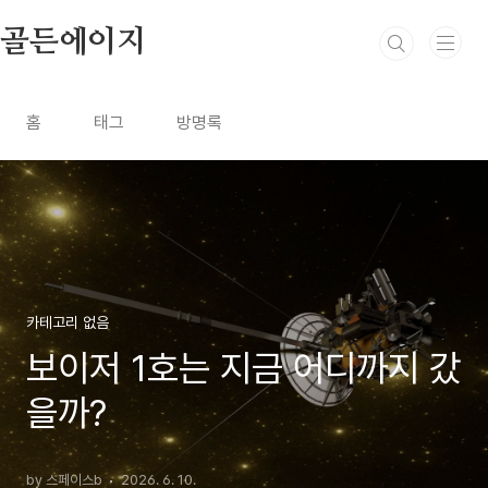
본문 바로가기
골든에이지
홈
태그
방명록
카테고리 없음
보이저 1호는 지금 어디까지 갔
을까?
by 스페이스b
2026. 6. 10.