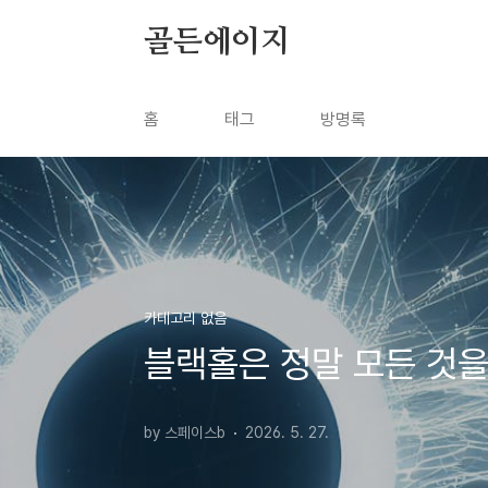
본문 바로가기
골든에이지
홈
태그
방명록
카테고리 없음
블랙홀은 정말 모든 것
by 스페이스b
2026. 5. 27.