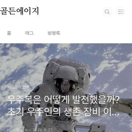
본문 바로가기
골든에이지
홈
태그
방명록
카테고리 없음
우주복은 어떻게 발전했을까?
초기 우주인의 생존 장비 이야
기
by 스페이스b
2026. 5. 27.