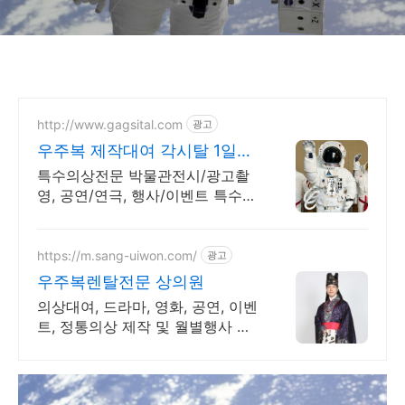
http://www.gagsital.com
광고
우주복 제작대여 각시탈 1일+1
일행사 기본2박3일로
특수의상전문 박물관전시/광고촬
영, 공연/연극, 행사/이벤트 특수소
품
https://m.sang-uiwon.com/
광고
우주복렌탈전문 상의원
의상대여, 드라마, 영화, 공연, 이벤
트, 정통의상 제작 및 월별행사 대
여 전문. 전국구 의상대여 맛집!