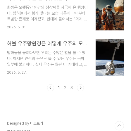
호기심을 넘어 인류가 수천 년 동안 고민해 온 철학
화성은 오랫동안 인간의 상상력을 자극해 온 행성이
적·과학적 질문이기도 하다. 그리고 오늘날 과학자
다. 밤하늘에서 붉게 빛나는 모습 때문에 고대부터
들은 첨단 망원경과 우주 탐사 기술을 이용해 그 답
특별한 존재로 여겨졌고, 현대에 들어서는 “외계 생
을 찾기 위해 노력하고 있다.외계 생명체에 대한 상
명체가 존재할지도 모르는 행성”으로 주목받기 시
상은 오래전부터 존재했다외계 생명체에 대한 생각
2026. 5. 31.
작했다. 특히 과학자들이 가장 궁금해한 것은 바로
은 현대 과학이 시작되기 전부터 존재했다. 고대 그
물의 존재였다. 지구에서 물은 생명과 직결되는 요
리스 철학자들 중 일부는 우주 어딘가에 다른 세계
소다. 그래서 화성에 물이 있었다면, 과거에 미생물
허블 우주망원경은 어떻게 우주의 모습을 바꿨을까
가 존재할 수 있다고..
같은 생명체가 존재했을 가능성도 생각해 볼 수 있
밤하늘을 올려다보면 우리는 수많은 별을 볼 수 있
다. 그렇다면 실제로 화성에는 물이 있었을까? 최근
다. 하지만 인간의 눈으로 볼 수 있는 우주는 극히
NASA와 여러 우주 기관들의 탐사 결과를 보면, 답
일부에 불과하다. 실제 우주는 훨씬 더 거대하고, 어
은 생각보다 흥미롭다. 과거 사람들은 화성에 문명
둡고, 신비로운 공간이다. 과학자들은 오래전부터
이 있다고 믿기도 했다 19세기 말 일부 천문학자들
2026. 5. 27.
“더 멀리, 더 선명하게 우주를 보고 싶다”는 꿈을 가
은 화성 표면에서 직선 형태의 구조를 관측했다고
지고 있었다. 그리고 그 꿈을 현실로 만든 대표적인
주장했다. 당시 사람들은 이를 거대한 운하라고 생
장비가 바로 허블 우주망원경(Hubble Space
1
2
3
각했고, “화성 문명..
Telescope)이다. 허블 우주망원경은 단순한 관측
장비를 넘어, 인간이 우주를 이해하는 방식을 완전
히 바꿔놓은 존재로 평가받는다.왜 우주에 망원경을
올리려 했을까망원경은 원래 지상에서도 사용할 수
있다. 그런데 과학자들은 왜 굳이 비싼 비용을 들여
우주에 망원경을 보내려 했을까? 가장 큰 이유는 지
Designed by 티스토리
구 대기 때문이다. 지구 대기는 인간을 보호해 주