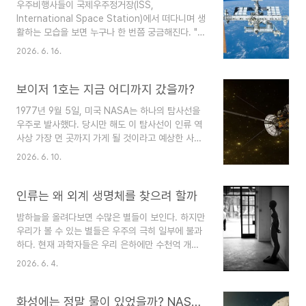
우주비행사들이 국제우주정거장(ISS,
주에서는 소리가 들리지 않는 것일까? 그리고 정말
International Space Station)에서 떠다니며 생
우주에는 아무 소리도 없는 것일까?소리는 어떻게
활하는 모습을 보면 누구나 한 번쯤 궁금해진다. "우
전달될까이 질문의 답을 이해하려면 먼저 소리가 무
주에서는 어떻게 잠을 잘까?", "밥은 어떻게 먹을
엇인지 알아야 한다. 소리는 물체의 진동이 주변으
2026. 6. 16.
까?", "하루 종일 무슨 일을 할까?" 국제우주정거장
로 전달되는 현상이다.예를 들어 사람이 말을 하면
은 단순한 실험 시설이 아니다. 우주비행사들이 수
성대가 진동한다. 스피커는 진동판이 움직이며 소리
개월 동안 실제로 생활하는 작은 우주 도시와도 같
보이저 1호는 지금 어디까지 갔을까?
를 만든다. ..
은 곳이다. 지구 상공 약 400km를 시속 2만 8천
1977년 9월 5일, 미국 NASA는 하나의 탐사선을
km가 넘는 속도로 돌고 있는 ISS는 현재까지 인류
우주로 발사했다. 당시만 해도 이 탐사선이 인류 역
가 만든 가장 거대한 우주 연구 시설 중 하나다.이번
사상 가장 먼 곳까지 가게 될 것이라고 예상한 사람
글에서는 우주비행사들이 ISS에서 어떤 생활을 하
은 많지 않았다. 그 탐사선의 이름은 보이저 1호
는지 살펴보자.국제우주정거장은 무엇일까ISS는 미
2026. 6. 10.
(Voyager 1). 발사된 지 거의 50년이 지난 지금도
국(NASA), 러시아(Roscosmos), 유럽우주국
보이저 1호는 우주를 여행하고 있다. 그리고 현재
(ESA), 일본(JAXA), 캐나다(CSA)..
인류가 만든 물체 가운데 지구에서 가장 멀리 떨어
인류는 왜 외계 생명체를 찾으려 할까
진 존재로 기록되고 있다. 그렇다면 보이저 1호는
밤하늘을 올려다보면 수많은 별들이 보인다. 하지만
지금 어디쯤 가고 있을까? 그리고 왜 이 탐사선이
우리가 볼 수 있는 별들은 우주의 극히 일부에 불과
우주 탐사 역사에서 특별한 의미를 가지는 것일까?
하다. 현재 과학자들은 우리 은하에만 수천억 개의
보이저 계획은 어떻게 시작되었을까1970년대
별이 존재하며, 우주 전체에는 수조 개가 넘는 은하
NASA는 매우 특별한 기회를 발견했다. 약 176년
2026. 6. 4.
가 있을 것으로 추정하고 있다. 이처럼 거대한 우주
에 한 번 나타나는 행성 배열 덕분에 하나의 탐사선
를 생각하면 자연스럽게 하나의 질문이 떠오른다.
이 목성, 토성, 천왕성, 해왕성을 연속적으로 탐사할
"지구에만 생명체가 존재할까?" 이 질문은 단순한
화성에는 정말 물이 있었을까? NASA가 발견한 흔적들
..